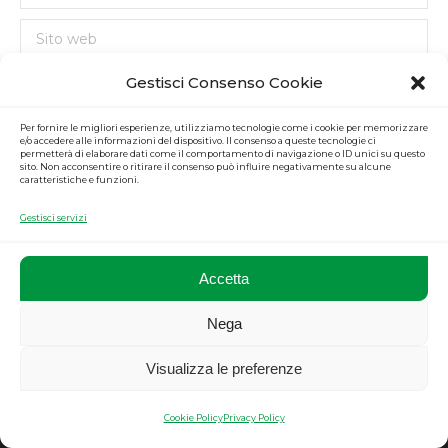
Sito web
Gestisci Consenso Cookie
Salva il mio nome, indirizzo email e sito web nel browser per la
prossima volta che commenterò.
Per fornire le migliori esperienze, utilizziamo tecnologie come i cookie per memorizzare
e/o accedere alle informazioni del dispositivo. Il consenso a queste tecnologie ci
permetterà di elaborare dati come il comportamento di navigazione o ID unici su questo
sito. Non acconsentire o ritirare il consenso può influire negativamente su alcune
Commenti sul post
caratteristiche e funzioni.
Gestisci servizi
Accetta
Nega
Privacy
|
Cookie
|
Credit
Visualizza le preferenze
Cookie Policy
Privacy Policy