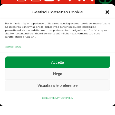
Gestisci Consenso Cookie
Per fornire le migliori esperienze, utilizziamo tecnologie come i cookie per memorizzare
e/o accedere alle informazioni del dispositivo. Il consenso a queste tecnologie ci
permetterà di elaborare dati come il comportamento di navigazione o ID unici su questo
sito. Non acconsentire o ritirare il consenso può influire negativamente su alcune
caratteristiche e funzioni.
©
Supermercati Pentella
. All rights reserved.
Gestisci servizi
SUPERMERCATI F.LLI PENTELLA
Via Pontecitra, 72 MARIGLIANO (NA) - 80034
Accetta
P. Iva 04105171211
REA NA666334
Nega
Segnalazione di Comportamenti Discriminatori e Abusi
Visualizza le preferenze
Whistleblowing
|
Regolamento WhatsApp
|
Videosorveglianza
Privacy
|
Cookie
|
Credit
|
Cookie Policy
Privacy Policy