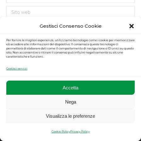
Sito web
Gestisci Consenso Cookie
Salva il mio nome, indirizzo email e sito web nel browser per la
prossima volta che commenterò.
Per fornire le migliori esperienze, utilizziamo tecnologie come i cookie per memorizzare
e/o accedere alle informazioni del dispositivo. Il consenso a queste tecnologie ci
permetterà di elaborare dati come il comportamento di navigazione o ID unici su questo
sito. Non acconsentire o ritirare il consenso può influire negativamente su alcune
Commenti sul post
caratteristiche e funzioni.
Gestisci servizi
Accetta
Nega
Privacy
|
Cookie
|
Credit
Visualizza le preferenze
Cookie Policy
Privacy Policy