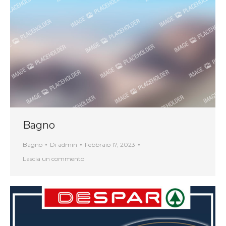
Bagno
Bagno
Di
admin
Febbraio 17, 2023
Lascia un commento