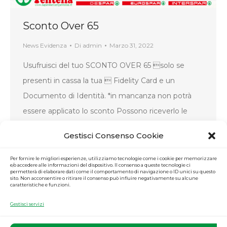
Sconto Over 65
News Evidenza
Di
admin
Marzo 31, 2022
Usufruisci del tuo SCONTO OVER 65 solo se
presenti in cassa la tua  Fidelity Card e un
Documento di Identità. *in mancanza non potrà
essere applicato lo sconto Possono riceverlo le
persone anziane con più di 65 anni. Gli sconti sono
Gestisci Consenso Cookie
validi il martedì e le persone anziane potranno
ricevere uno sconto del 10%…
Per fornire le migliori esperienze, utilizziamo tecnologie come i cookie per memorizzare
e/o accedere alle informazioni del dispositivo. Il consenso a queste tecnologie ci
permetterà di elaborare dati come il comportamento di navigazione o ID unici su questo
sito. Non acconsentire o ritirare il consenso può influire negativamente su alcune
caratteristiche e funzioni.
Gestisci servizi