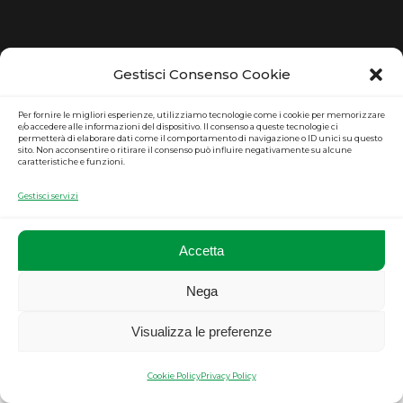
Gestisci Consenso Cookie
Per fornire le migliori esperienze, utilizziamo tecnologie come i cookie per memorizzare
e/o accedere alle informazioni del dispositivo. Il consenso a queste tecnologie ci
permetterà di elaborare dati come il comportamento di navigazione o ID unici su questo
sito. Non acconsentire o ritirare il consenso può influire negativamente su alcune
caratteristiche e funzioni.
Gestisci servizi
Accetta
Nega
Visualizza le preferenze
Cookie Policy
Privacy Policy