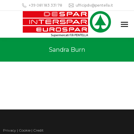
+39 081 183 331 78
ufficipdv@pentella.it
Sandra Burn
Privacy
|
Cookie
|
Credit