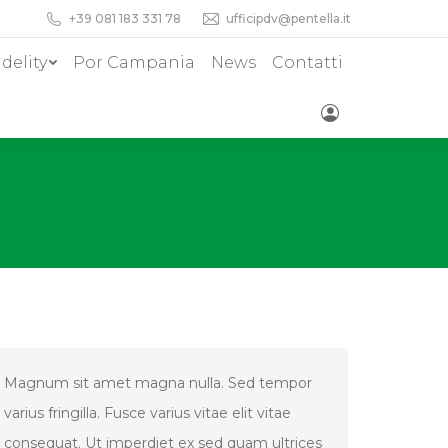
+39 081 183 331 78
ufficipdv@pentella.it
idelity
Por Campania
News
Contatti
Magnum sit amet magna nulla. Sed tempor
varius fringilla. Fusce varius vitae elit vitae
consequat. Ut imperdiet ex sed quam ultrices