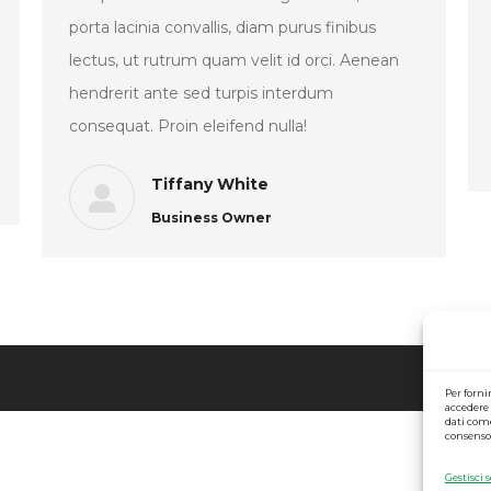
porta lacinia convallis, diam purus finibus
lectus, ut rutrum quam velit id orci. Aenean
hendrerit ante sed turpis interdum
consequat. Proin eleifend nulla!
Tiffany White
Business Owner
Per forni
accedere 
dati come
consenso 
Gestisci s