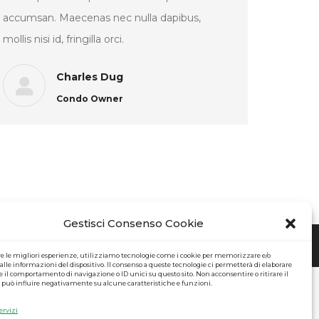
accumsan. Maecenas nec nulla dapibus,
mollis nisi id, fringilla orci.
Charles Dug
Condo Owner
Gestisci Consenso Cookie
re le migliori esperienze, utilizziamo tecnologie come i cookie per memorizzare e/o
alle informazioni del dispositivo. Il consenso a queste tecnologie ci permetterà di elaborare
 il comportamento di navigazione o ID unici su questo sito. Non acconsentire o ritirare il
può influire negativamente su alcune caratteristiche e funzioni.
ervizi