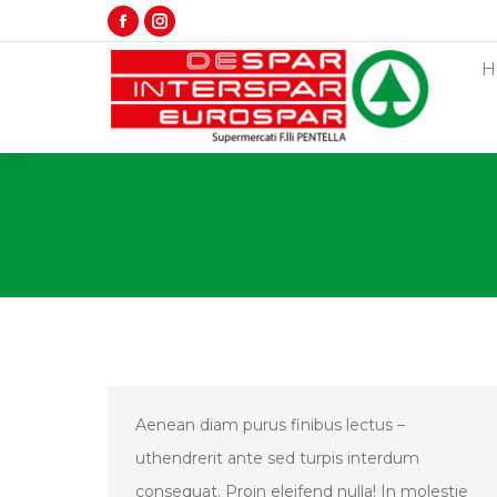
Facebook
Instagram
page
page
H
opens
opens
in
in
new
new
window
window
Aenean diam purus finibus lectus –
uthendrerit ante sed turpis interdum
consequat. Proin eleifend nulla! In molestie