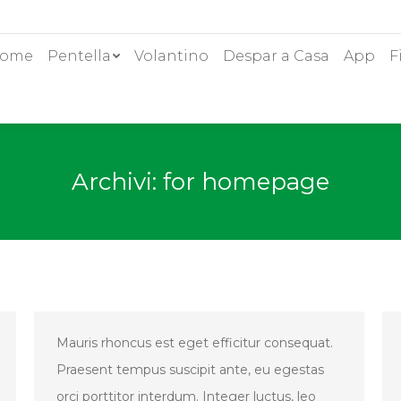
ome
Pentella
Volantino
Despar a Casa
App
F
Archivi:
for homepage
Mauris rhoncus est eget efficitur consequat.
Praesent tempus suscipit ante, eu egestas
orci porttitor interdum. Integer luctus, leo